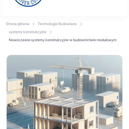
Odra River Cup – regaty,
Strona główna
Technologie Budowlane
technologie i
systemy konstrukcyjne
architektura w jednym
Nowoczesne systemy konstrukcyjne w budownictwie modułowym