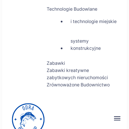
Odra River Cup – regaty,
Technologie Budowlane
technologie i
i technologie miejskie
architektura w jednym
systemy
konstrukcyjne
Zabawki
Zabawki kreatywne
zabytkowych nieruchomości
Zrównoważone Budownictwo